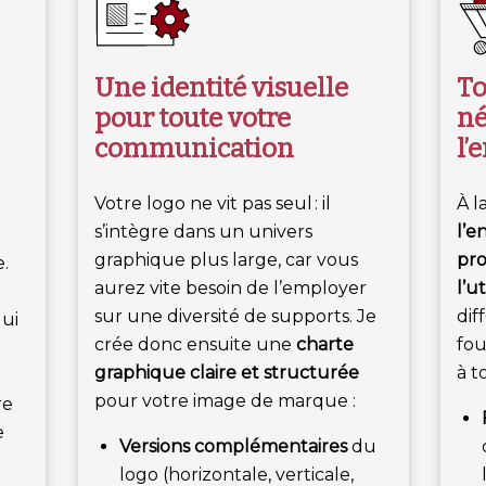
Une identité visuelle
To
pour toute votre
né
communication
l’
Votre logo ne vit pas seul : il
À l
e
s’intègre dans un univers
l’e
graphique plus large, car vous
pro
e.
aurez vite besoin de l’employer
l’u
sur une diversité de supports. Je
dif
qui
crée donc ensuite une
charte
fou
graphique claire et structurée
à t
u
pour votre image de marque :
re
e
Versions complémentaires
du
logo (horizontale, verticale,