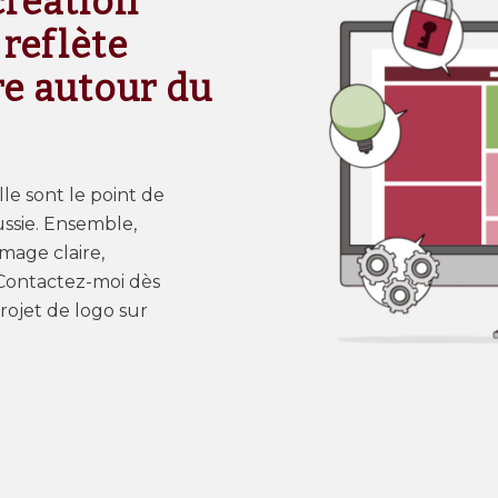
création
 reflète
re autour du
lle sont le point de
ssie. Ensemble,
mage claire,
 Contactez-moi dès
rojet de logo sur