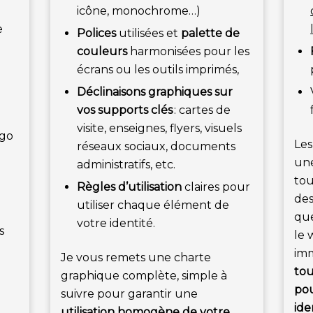
icône, monochrome…)
e
Polices
utilisées et
palette de
couleurs
harmonisées pour les
écrans ou les outils imprimés,
Déclinaisons graphiques sur
vos supports clés
: cartes de
visite, enseignes, flyers, visuels
ogo
Les
réseaux sociaux, documents
une
administratifs, etc.
tou
Règles d’utilisation
claires pour
des
utiliser chaque élément de
que
votre identité.
s
le 
imm
Je vous remets une charte
tou
graphique complète, simple à
pou
suivre pour garantir une
ide
utilisation homogène de votre