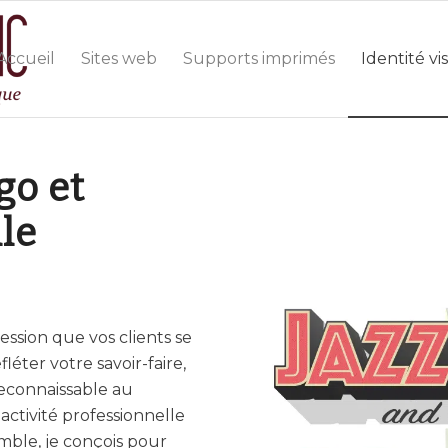
Accueil
Sites web
Supports imprimés
Identité vi
go et
lle
ession que vos clients se
fléter votre savoir-faire,
reconnaissable au
activité professionnelle
mble, je conçois pour