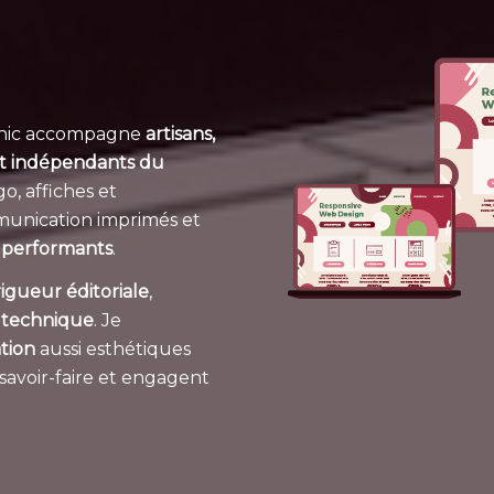
phic accompagne
artisans,
 et indépendants du
o, affiches et
munication imprimés et
et performants
.
rigueur éditoriale
,
 technique
. Je
tion
aussi esthétiques
 savoir-faire et engagent