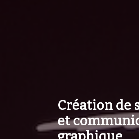
Création de 
et communic
graphique