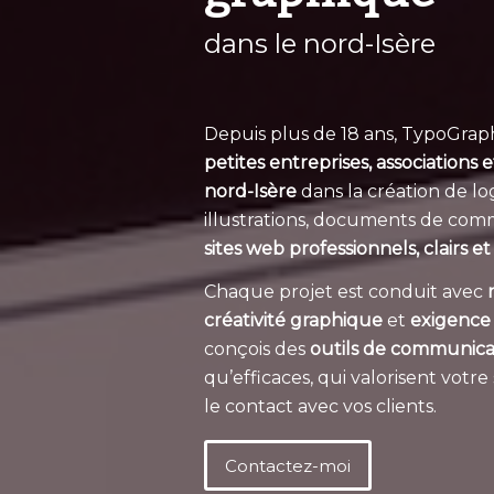
dans le nord-Isère
Depuis plus de 18 ans, TypoGra
petites entreprises, associations
nord-Isère
dans la création de log
illustrations, documents de com
sites web professionnels, clairs 
Chaque projet est conduit avec
créativité graphique
et
exigence
conçois des
outils de communica
qu’efficaces, qui valorisent votre
le contact avec vos clients.
Contactez-moi